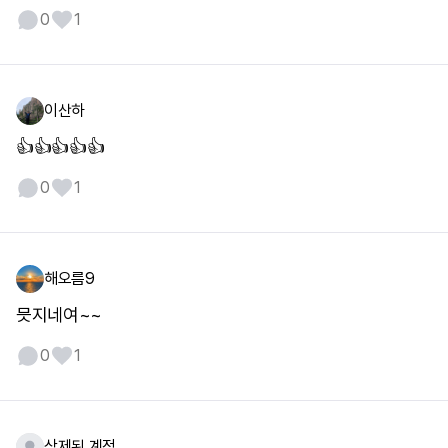
0
1
이산하
👍👍👍👍👍
0
1
해오름9
믓지네여~~
0
1
삭제된 계정