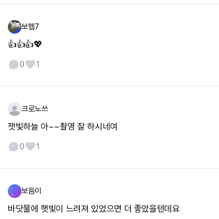
보헴7
👍👍👍💖
0
1
크로노쓰
잿빛하늘 아~~촬영 잘 하시네여
0
1
보듬이
바닷물에 햇빛이 느려져 있었으면 더 좋았을텐데요