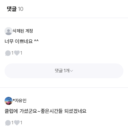
댓글
10
삭제된 계정
너무 이쁘네요 ^^
1
1
댓글 1개
*자유인
클럽에 가셨군요~좋은시간들 되셨겠네요
1
1