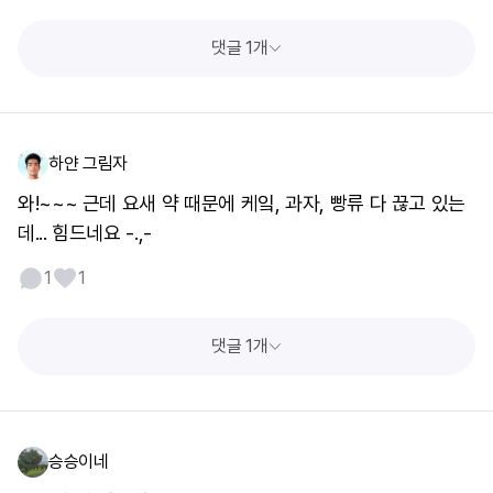
댓글 1개
하얀 그림자
와!~~~ 근데 요새 약 때문에 케잌, 과자, 빵류 다 끊고 있는
데... 힘드네요 -.,-
1
1
댓글 1개
승승이네