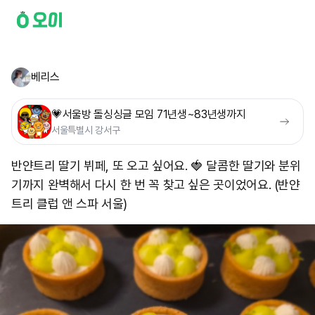
베리스
💗서울방 돌싱싱글 모임 71년생~83년생까지
서울특별시 강서구
반얀트리 딸기 뷔페, 또 오고 싶어요. 🍓 달콤한 딸기와 분위
기까지 완벽해서 다시 한 번 꼭 찾고 싶은 곳이었어요. (반얀
트리 클럽 앤 스파 서울)