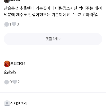
찬슬동생 추울텐데 가는곳마다 이쁜명소사진 찍어주는 배려
덕분에 제주도 간접여행오는 기분이에요~^~♡ 고마워🥰
1
3
댓글 1개
프리지아7
👍👍👍
0
2
삭제된 계정