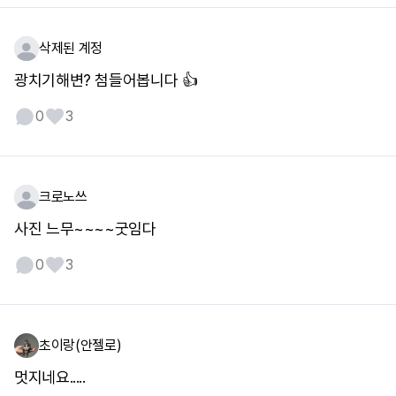
삭제된 계정
광치기해변? 첨들어봅니다 👍
0
3
크로노쓰
사진 느무~~~~굿임다
0
3
초이랑(안젤로)
멋지네요.....