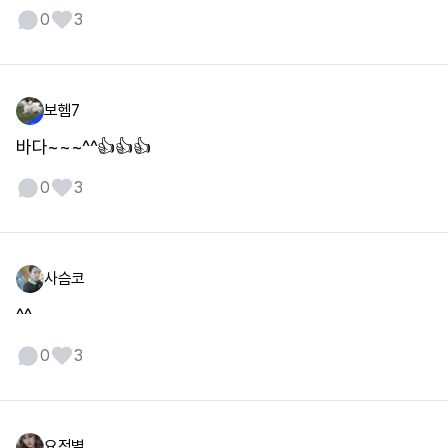
0
3
보헴7
바다~~~^^👍👍👍
0
3
사슴코
^^
0
3
요정별