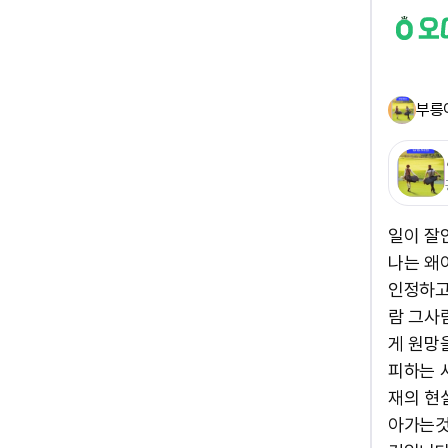
부릉
일이 잘
나는 왜
인정하고
람 그사
게 원망
피하는 
재의 현
아가는것