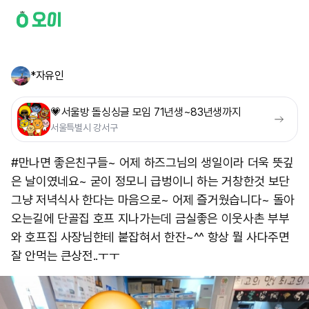
*자유인
💗서울방 돌싱싱글 모임 71년생~83년생까지
서울특별시 강서구
#만나면 좋은친구들~ 어제 하즈그님의 생일이라 더욱 뜻깊
은 날이였네요~ 굳이 정모니 급벙이니 하는 거창한것 보단
그냥 저녁식사 한다는 마음으로~ 어제 즐거웠습니다~ 돌아
오는길에 단골집 호프 지나가는데 금실좋은 이웃사촌 부부
와 호프집 사장님한테 붙잡혀서 한잔~^^ 항상 뭘 사다주면
잘 안먹는 큰상전..ㅜㅜ ​