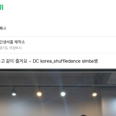
애나
인생셔플 제작소
경기도 의정부시
 같이 즐겨요 ~ DC korea_shuffledance simba쌤