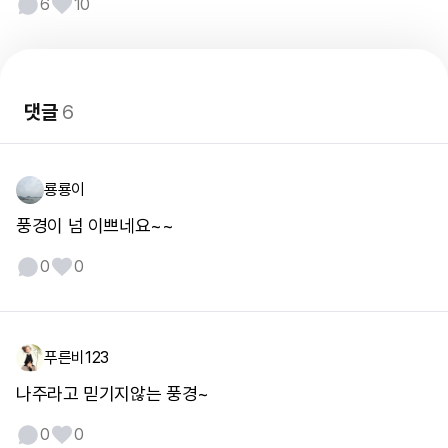
6
10
댓글
6
룡룡이
풍경이 넘 이쁘네요~~
0
0
푸른비123
나주라고 믿기지않는 풍경~
0
0