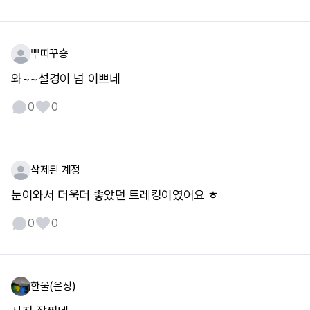
뿌띠꾸숑
와~~설경이 넘 이쁘네
0
0
삭제된 계정
눈이와서 더욱더 좋았던 트레킹이였어요 ㅎ
0
0
한울(은상)