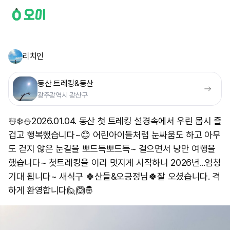
리치인
동산 트레킹&등산
광주광역시 광산구
☃️❄️⛄️2026.01.04. 동산 첫 트레킹 설경속에서 우린 몹시 즐
겁고 행복했습니다~😊 어린아이들처럼 눈싸움도 하고 아무
도 걷지 않은 눈길을 뽀드득뽀드득~ 걸으면서 낭만 여행을
했습니다~ 첫트레킹을 이리 멋지게 시작하니 2026년...엄청
기대 됩니다~ 새식구 🍀산들&오긍정님🍀 ​잘 오셨습니다. 격
하게 환영합니다🙋🙆🤴