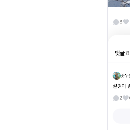
8
댓글
8
꽃우
설경이 
2