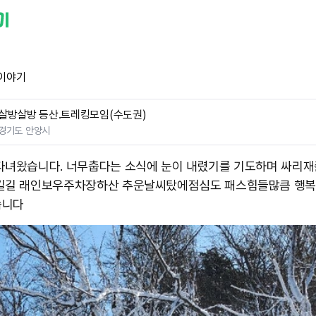
이야기
살방살방 등산.트레킹모임(수도권)
경기도 안양시
다녀왔습니다. 너무춥다는 소식에 눈이 내렸기를 기도하며 싸리재
길길 래인보우주차장하산 추운날씨탔에점심도 패스 ​힘들많큼 행복
습니다