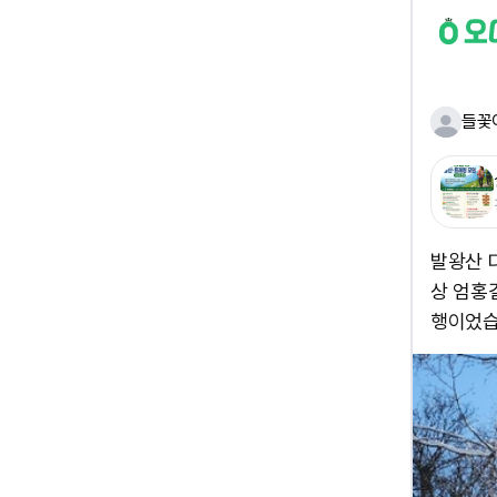
들꽃
발왕산 
상 엄홍
행이었