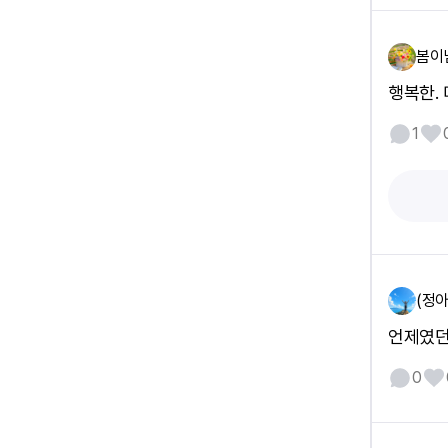
봄이
행복한.
1
(정아
언제였던
0