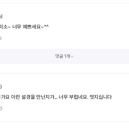
님
 미소~ 너무 예쁘세요~^^
0
댓글 1개
)
가요 이런 설경을 만난지갸... 너무 부럽네요. 멋지십니다
0