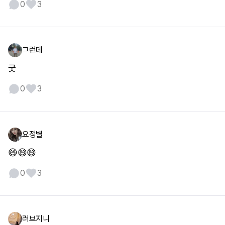
0
3
그런데
굿
0
3
요정별
😄😄😄
0
3
러브지니