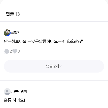
댓글
13
보헴7
난ㅡ첨보아요 ㅡ맛은달콤하나요ㅡㅎ 👍👍👍💕
2
3
댓글 2개
낭만댕댕이
훌륭 하네요!!!