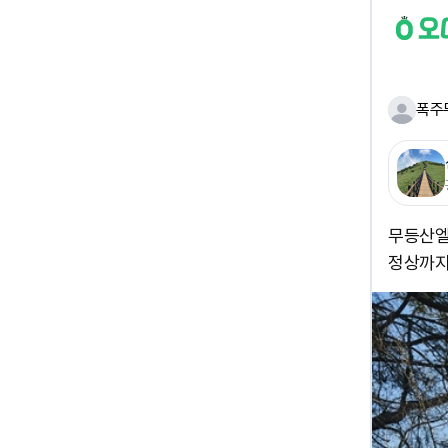
폭주
무등산엘
정상까지 