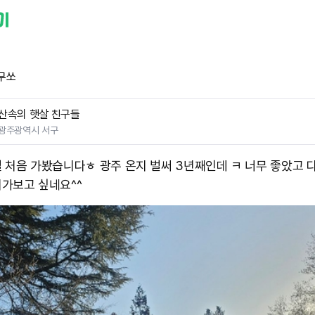
무쏘
산속의 햇살 친구들
광주광역시 서구
 처음 가봤습니다ㅎ 광주 온지 벌써 3년째인데 ㅋ 너무 좋았고 
​가보고 싶네요^^