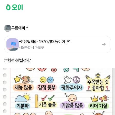
두통에파스
📢 응답하라 1970년대들이여 🎆
서울특별시 마포구
#혈액형별성향