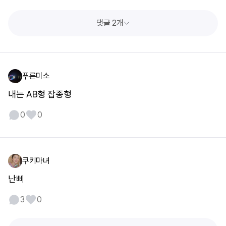
댓글 2개
푸른미소
내는 AB형 잡종형
0
0
쿠키마녀
난삐
3
0