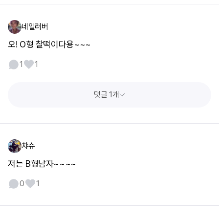
네일러버
오! O형 찰떡이다용~~~
1
1
댓글 1개
챠슈
저는 B형남자~~~~
0
1