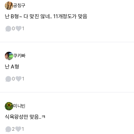
공칭구
난 B형~ 다 맞진 않네.. 11개정도가 맞음
0
1
쿠키빠
난 A형
0
1
미니빈
식욕왕성만 맞음..ㅋ
2
1