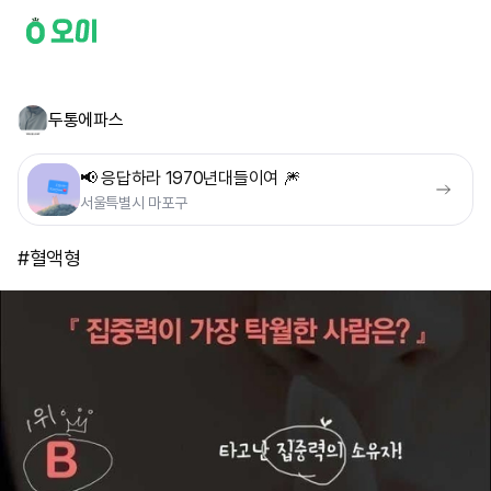
두통에파스
📢 응답하라 1970년대들이여 🎆
서울특별시 마포구
#혈액형 ​