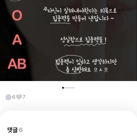
6
7
댓글
6