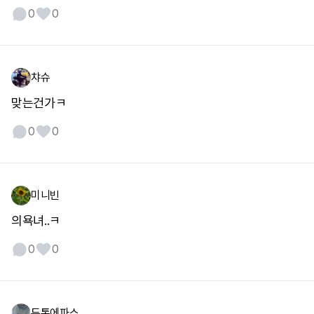
0
0
챠슈
맞는건가ㅋ
0
0
미니빈
의욕녀..ㅋ
0
0
두통에파스