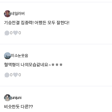
네일러버
기승전결 집중력! 어쨌든 모두 잘한다!
0
0
미소눈웃음
혈액형이 나의모습같네요~ㅎㅎㅎ
0
0
junijuni
비슷한듯 다른??