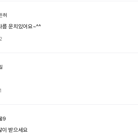
든허
나름 운치있어요~^^
2
일
1
물9
많이 받으세요