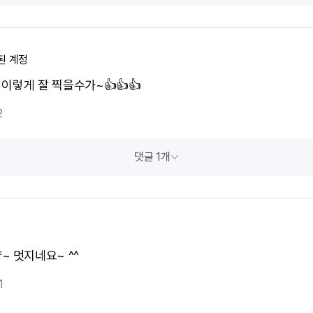
된 계정
쩜 이렇게 잘 찍을수가~👍👍👍
2
댓글 1개
~ 멋지네요~ ^^
1