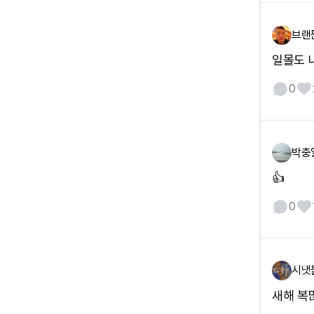
브랜
일몰도 
0
박충
👍
0
시냇
새해 복