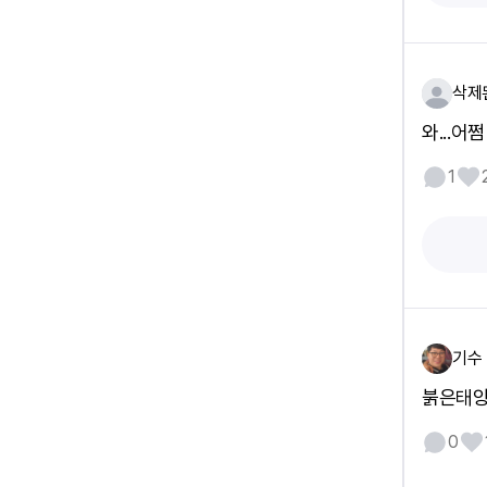
삭제
와...어
1
기수
붉은태양
0