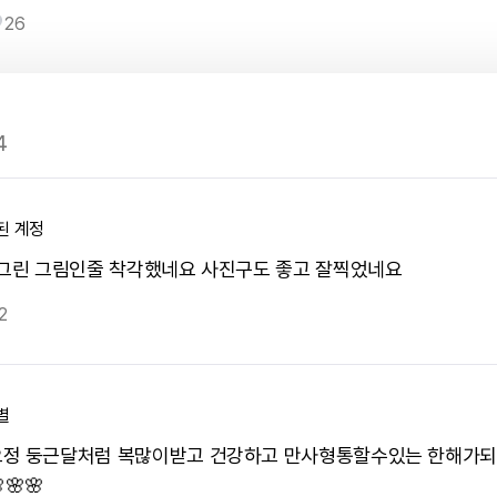
26
4
된 계정
접그린 그림인줄 착각했네요 사진구도 좋고 잘찍었네요
2
별
정 둥근달처럼 복많이받고 건강하고 만사형통할수있는 한해가되
🌸🌸