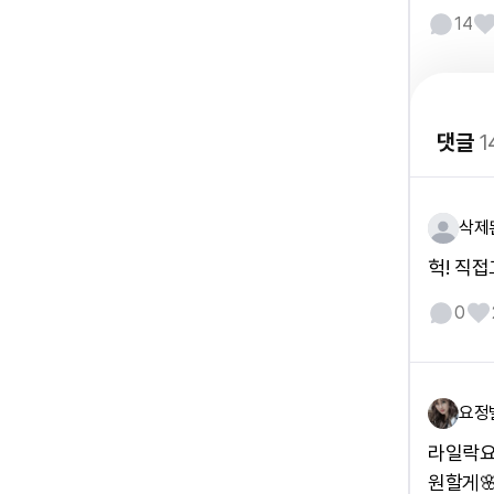
14
댓글
1
삭제
헉! 직
0
요정
라일락요
원할게🌸