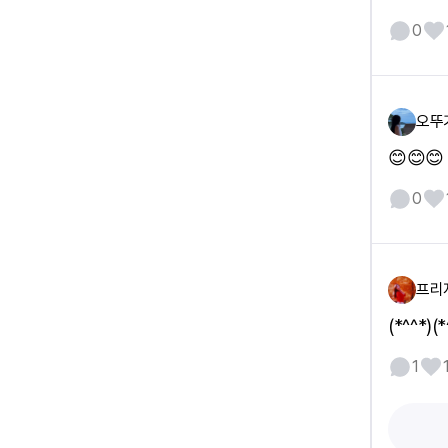
0
오뚜
😊😊😊
0
프리
(*^^*)(*
1