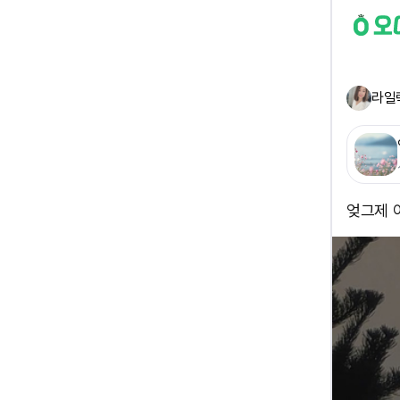
라일
엊그제 