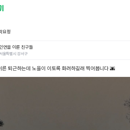
락요정
인연을 이룬 친구들
서울특별시 강서구
이른 퇴근하는데 노을이 이토록 화려하길래 찍어봅니다 🌆 ​