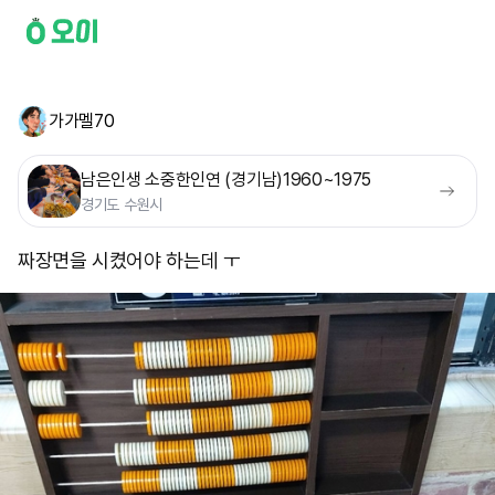
가가멜70
남은인생 소중한인연 (경기남)1960~1975
경기도 수원시
짜장면을 시켰어야 하는데 ㅜ