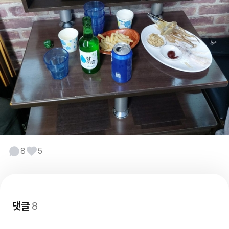
8
5
댓글
8