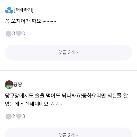
[해바라기]
쫌 오지어가 짜요 ~~~~
3
0
댓글 3개
묭짱
당구장에서도 술을 먹어도 되나봐요!중화요리만 되는줄 알
았는데ᆢ신세계네요 ㅎㅎㅎ
2
3
댓글 2개