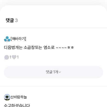
댓글
3
[해바라기]
디음벙개는 소곱창또는 염소로 ~~~~ㅎㅎ
1
1
댓글 1개
산바람하늘
수고하셨습니다