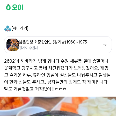
[해바라기]
남은인생 소중한인연 (경기남)1960~1975
경기도 수원시
260214 해바라기 벙개 입니다 수원 세류동 일대.송할머니
옻닭먹고 당구치고 동네 치킨집갔다가 노래방갔어요. 재밌
고 즐거운 하루. 큐라인 형님이 설선물도 나눠주시고 될샷님
이 한과 선물도 주시고.. 남자들만의 벙개도 참 재미집니다.
말도 거를것없고 거침없이 !!ㅎㅎㅎ ​