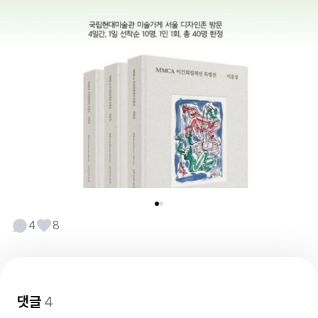
4
8
댓글
4