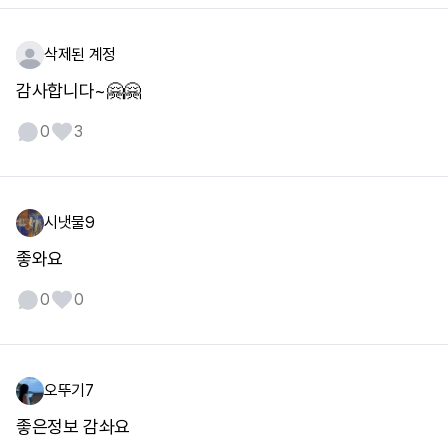
삭제된 계정
감사합니다~🤗🤗
0
3
시냇물9
좋와요
0
0
오뚜기7
좋은정보 감솨요