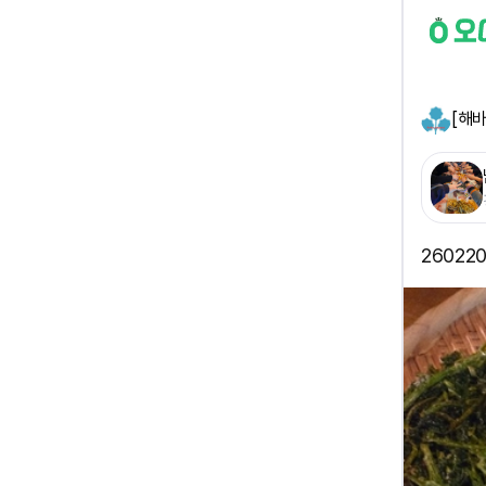
[해
26022