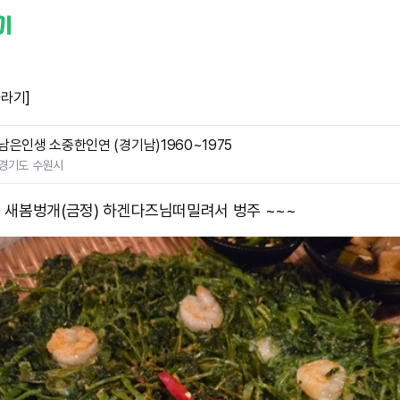
바라기]
남은인생 소중한인연 (경기남)1960~1975
경기도 수원시
0 새봄벙개(금정) 하겐다즈님떠밀려서 벙주 ~~~ ​