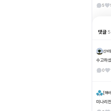
5
댓글
5
산바
수고하
0
[해
미나리전