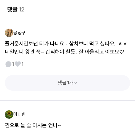
댓글
12
공칭구
즐거운시간보낸 티가 나네요~ 참치보니 먹고 싶따요.. ㅎㅎ
네일언니 왕관 쭉~ 간직해야 할듯.. 잘 아울리고 이뽀요♡
1
1
댓글 1개
미니빈
찐으로 놀 줄 아시는 언니~