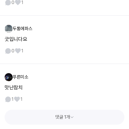
0
1
두통에파스
굿입니다요
0
1
푸른미소
맛난참치
1
1
댓글 1개