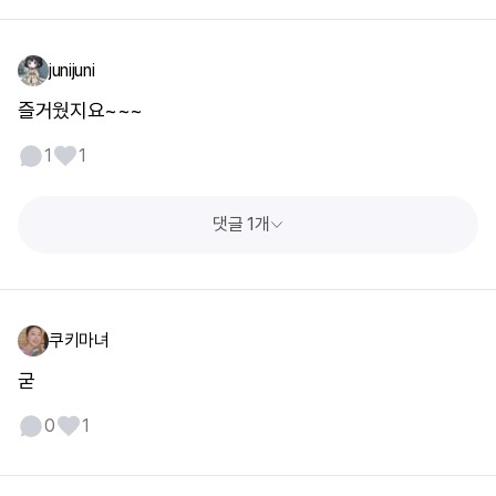
junijuni
즐거웠지요~~~
1
1
댓글 1개
쿠키마녀
굳
0
1