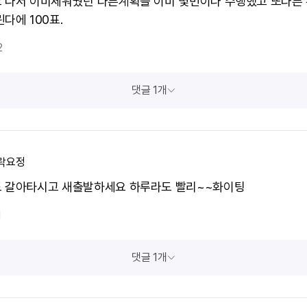
 나서 이미세워뒀던 다른계획을 이미 몇번이나 수행했고 또다른
다에 100표.
2
댓글 1개
락요정
 갈아타시고 새출발하세요 하루라도 빨리~~화이팅
1
댓글 1개