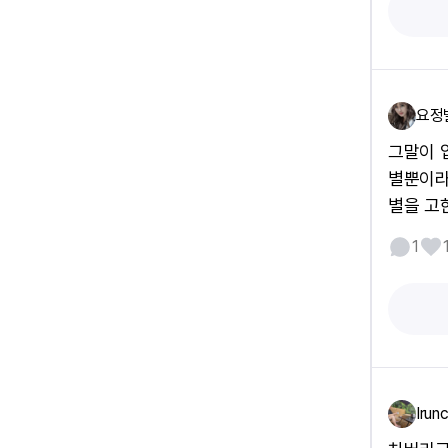
요정
그말이 
별뿐이라
별을 고
1
Irun