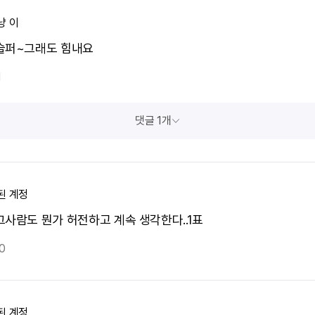
냥 이
슬퍼~그래도 힘내요
1
댓글 1개
된 계정
그사람도 뭔가 허전하고 계속 생각한다..1표
0
된 계정