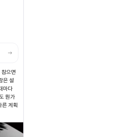
 참으면
람은 설
될때마다
도 뭔가
다른 계획