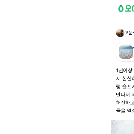
고문
1년이상
서 헌신
령 슬프
만나서 
허전하고
들을 열심