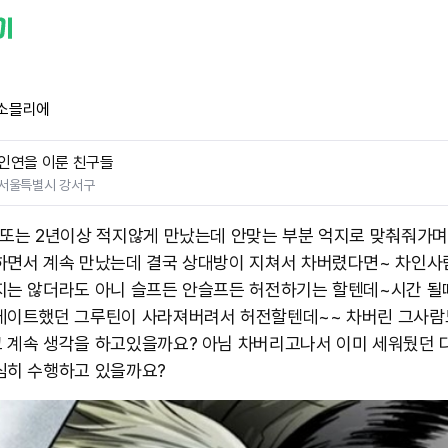
소믈리에
인연을 이룬 친구들
서울특별시 강서구
 또는 2년이상 적지않게 만났는데 안맞는 부분 억지로 맞춰줘가며
하면서 계속 만났는데 결국 상대방이 지쳐서 차버렸다면~ 차인사
지는 않더라도 아니 슬프든 안슬프든 허전하기는 할텐데~시간 
데이트했던 그루틴이 사라져버려서 허전할텐데~~ 차버린 그사람
 계속 생각을 하고있을까요? 아님 차버리고나서 이미 세워뒀던 
히 수행하고 있을까요? ​