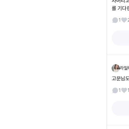
차버리고
를 기다린
1
라일
고문님도
1