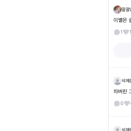
말괄
이별은 
1
삭제
차버린 
0
삭제