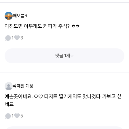
해오름9
이정도면 아무래도 커피가 주식? ㅎㅎ
1
3
댓글 1개
삭제된 계정
예쁜곳이네요..♡♡ 디저트 딸기케익도 맛나겠다 가보고 싶
네요
1
5