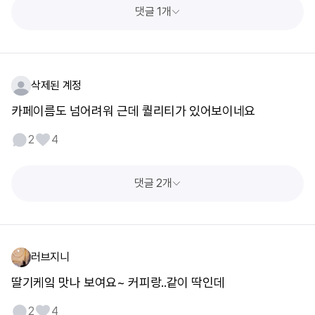
댓글 1개
삭제된 계정
카페이름도 넘어려워 근데 퀄리티가 있어보이네요
2
4
댓글 2개
러브지니
딸기케잌 맛나 보여요~ 커피랑..같이 딱인데
2
4