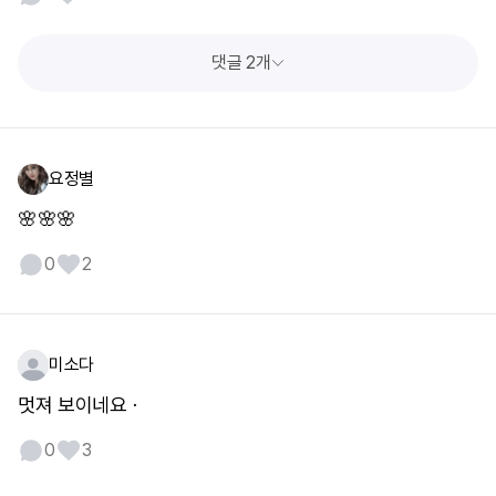
댓글 2개
요정별
🌸🌸🌸
0
2
미소다
멋져 보이네요ㆍ
0
3