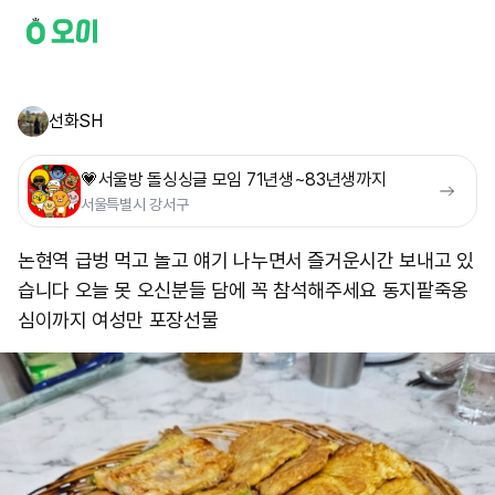
선화SH
💗서울방 돌싱싱글 모임 71년생~83년생까지
서울특별시 강서구
논현역 급벙 먹고 놀고 얘기 나누면서 즐거운시간 보내고 있
습니다 오늘 못 오신분들 담에 꼭 참석해주세요 동지팥죽옹
심이까지 여성만 포장선물