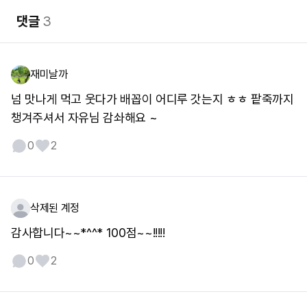
댓글
3
재미날까
넘 맛나게 먹고 웃다가 배꼽이 어디루 갓는지 ㅎㅎ 팥죽까지
챙겨주셔서 자유님 감솨해요 ~
0
2
삭제된 계정
감사합니다~~*^^* 100점~~!!!!!
0
2