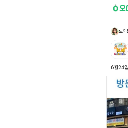
모임
6월24일