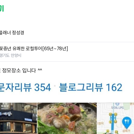
플래너 정성경
꽃중년 유쾌한 로컬투어[65년~78년]
경기도 안양시
 정모장소 입니다 ^^