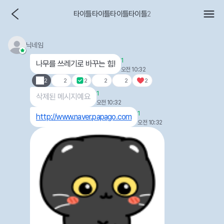
타이틀타이틀타이틀타이틀
2
불편하거나 부적절하다면
닉네임
1
나무를 쓰레기로 바꾸는 힘!
오전 10:32
2
2
2
2
2
2
1
삭제된 메시지예요
오전 10:32
1
http://www.naver.papago.com
오전 10:32