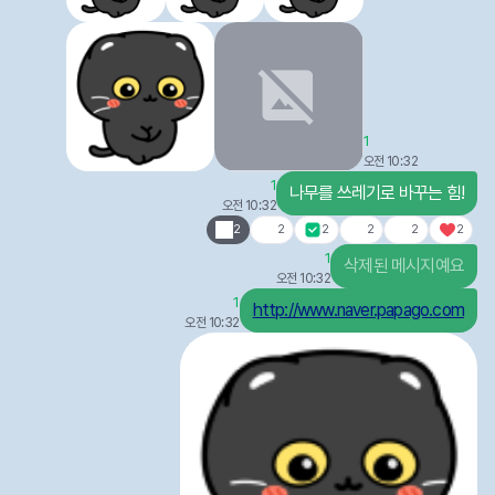
1
오전 10:32
1
나무를 쓰레기로 바꾸는 힘!
오전 10:32
2
2
2
2
2
2
1
삭제된 메시지예요
오전 10:32
1
http://www.naver.papago.com
오전 10:32