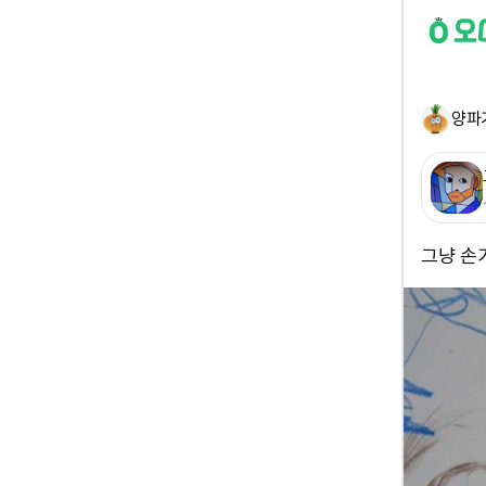
양파
그냥 손