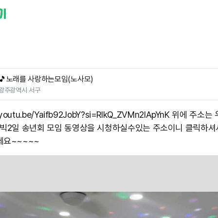
🎵노래를 사랑하는모임(노사모)
광주광역시 서구
//youtu.be/Yaifb92JobY?si=RlkQ_ZVMn2lApYnK 위에 주소는
1빅2일 송년회 모임 동영상을 시청하실수있는 주소이니 클릭하셔
세요~~~~~