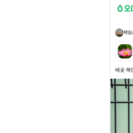
제임
배곶 해