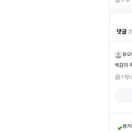
댓글
3
왕오
색감이 
1
짱가