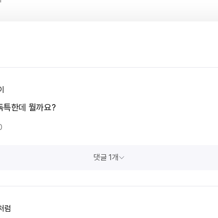
이
독특한데 뭘까요?
0
댓글 1개
처럼