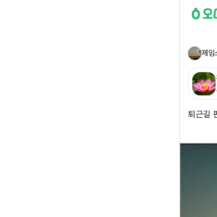
제임
퇴근길 