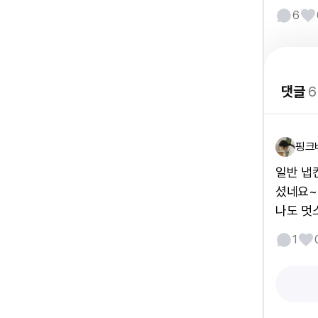
6
댓글
6
핑크
일반 냅
셨네요~
나도 멋
1