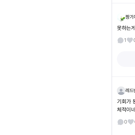
짱가
못하는게
1
레드
기회가 
체적이네
0