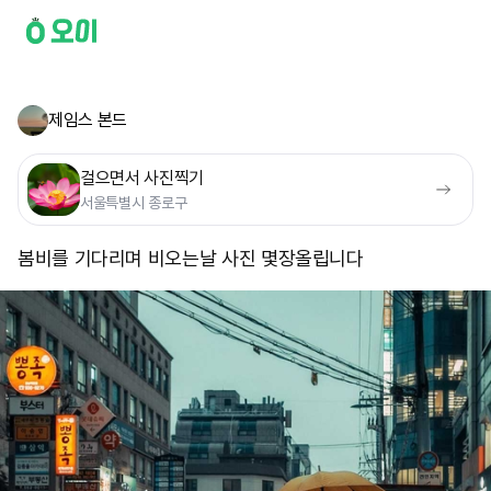
제임스 본드
걸으면서 사진찍기
서울특별시 종로구
봄비를 기다리며 비오는날 사진 몇장올립니다