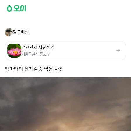
핑크베릴
걸으면서 사진찍기
서울특별시 종로구
엄마와의 산책길중 찍은 사진