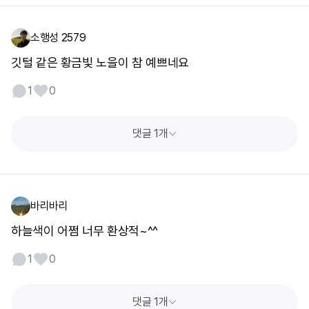
소행성 2579
깃털 같은 황금빛 노을이 참 예쁘네요
1
0
댓글 1개
바리바리
하늘색이 어쩜 너무 환상적~^^
1
0
댓글 1개