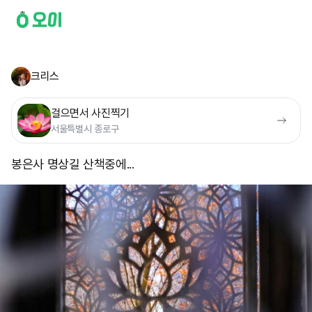
크리스
걸으면서 사진찍기
서울특별시 종로구
봉은사 명상길 산책중에...