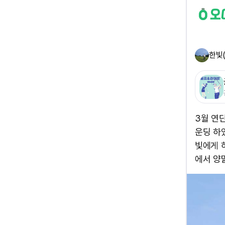
한빛
3월 연
운딩 하
빛에게 
에서 양