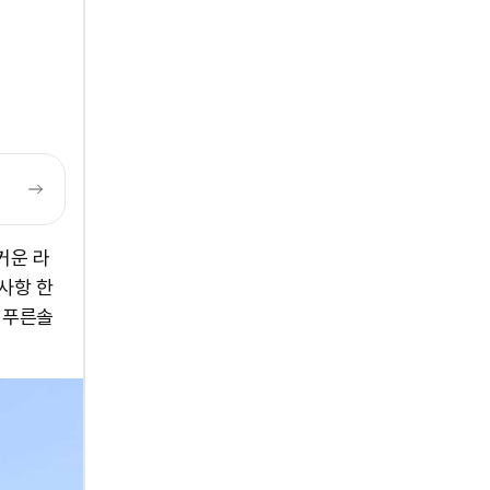
거운 라
사항 한
 푸른솔