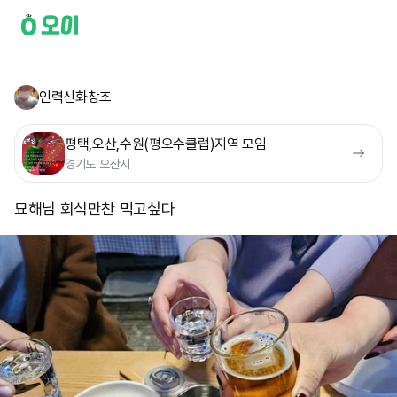
인력신화창조
평택,오산,수원(평오수클럽)지역 모임
경기도 오산시
묘해님 회식만찬 먹고싶다