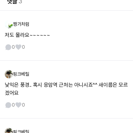
댓글
3
짱가처럼
저도 몰라요~~~~~~
0
0
핑크베릴
낯익은 풍경.. 혹시 응암역 근처는 아니시죠^^ 새이름은 모르
겠어요
0
0
핑크베릴