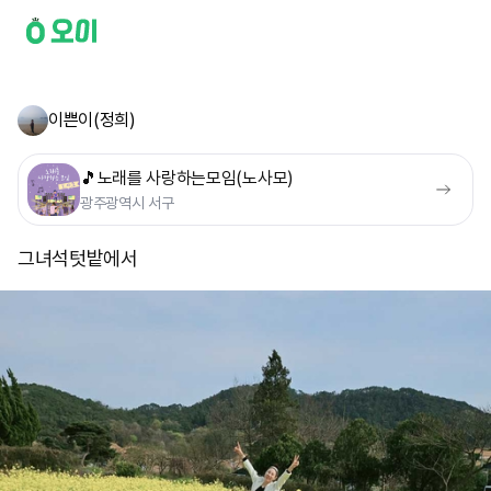
이쁜이(정희)
🎵노래를 사랑하는모임(노사모)
광주광역시 서구
그녀석텃밭에서