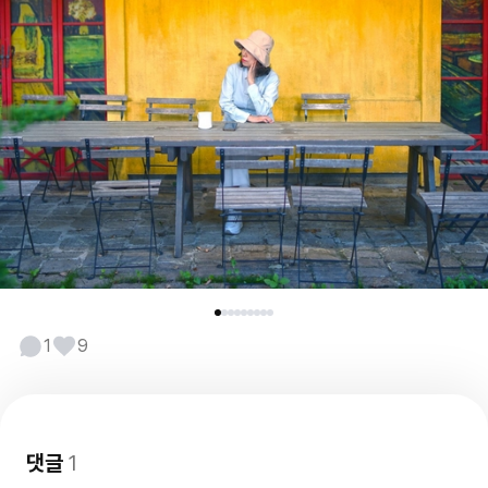
1
9
댓글
1