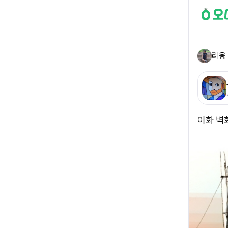
리옹
이화 벽화