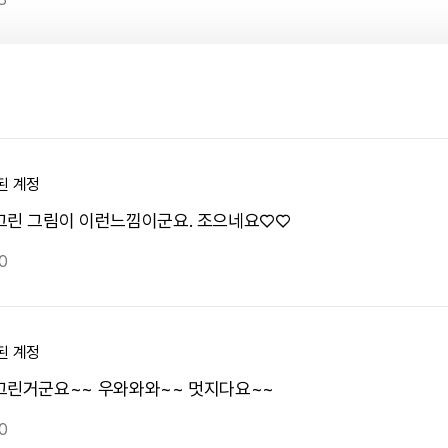
된 계정
그린 그림이 이런느낌이군요. 조으네요♡♡
0
된 계정
그린거군요~~ 우와와와~~ 멋지다요~~
0