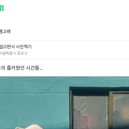
염고래
걸으면서 사진찍기
서울특별시 종로구
의 즐거웠던 시간들...