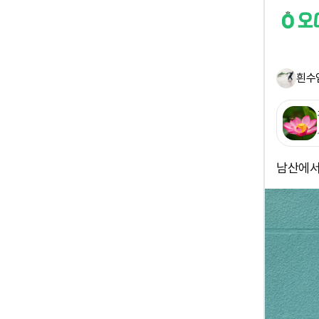
흰수
남산에서