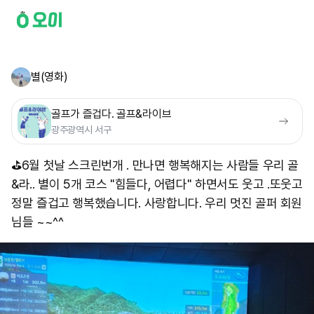
별(영화)
골프가 즐겁다. 골프&라이브
광주광역시 서구
⛳️6월 첫날 스크린번개 . 만나면 행복해지는 사람들 우리 골
&라.. 별이 5개 코스 "힘들다, 어렵다" 하면서도 웃고 .또웃고
정말 즐겁고 행복했습니다. 사랑합니다. 우리 멋진 골퍼 회원
님들 ~~^^