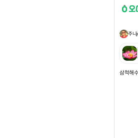
주니j
삼척해