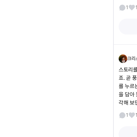
1
크리
스토리를
죠. 곧
를 누르
을 담아
각해 보
1