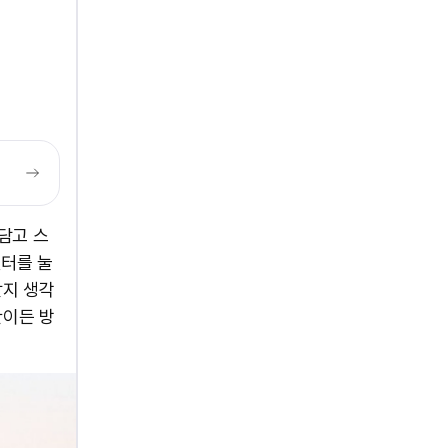
담고 스
셧터를 눌
할지 생각
관이든 방