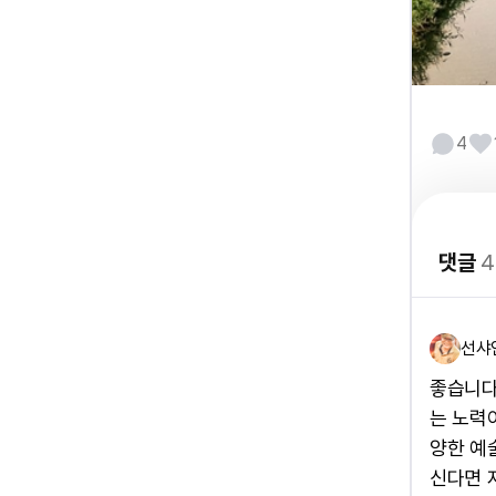
4
댓글
4
선샤
좋습니다
는 노력
양한 예
신다면 