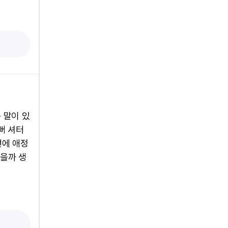
 말이 있
뻐 셔터
변에 애정
렸을까 생