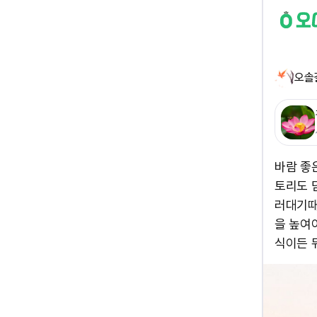
오솔
바람 좋
토리도 
러대기때
을 높여
식이든 