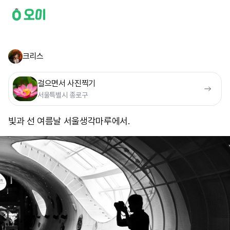
크리스
걸으면서 사진찍기
서울특별시 종로구
빛과 선 여름날 서울생각마루에서.