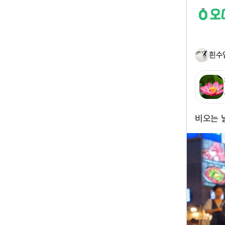
흰수
비오는 