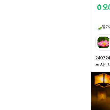
짱가
2407
도 시간