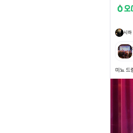
시하
미뇨 드럼