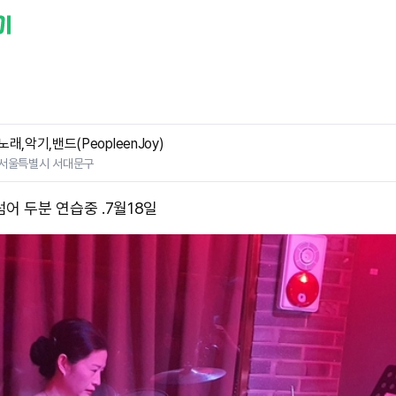
노래,악기,밴드(PeopleenJoy)
서울특별시 서대문구
어 두분 연습중 .7월18일