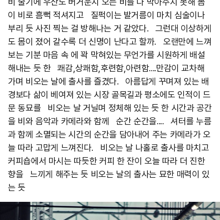
비 줄기에 우산도 버거운지 오는 비를 다 막아주지 못해 몸
이 비로 흠뻑 적셔지고 질퍽이는 발거름이 마치 심술이나
부리 듯 사진 찍는 걸 방해나는 거 같았다. 그런대 이상하게
도 몸이 졌어 갈수록 더 신명이 난다고 할까. 오랜만에 느껴
보는 기분 마음 속 에 꽉 막혀있는 무언가를 시원하게 배설
해내는 듯 한 쾌감,상쾌함,후련함,아련함....만감이 교차해
가며 비오는 날에 출사를 즐겼다. 아름답게 꾸며져 있는 배
경보다 삶이 베여져 있는 시장 골목길과 평소에도 인적이 드
문 동묘를 비오는 날 거닐며 정체해 있는 듯 한 시간과 공간
을 비와 음악과 카메라와 함께 순간 순간을.... 셔터를 누름
과 함께 소멸되는 시간의 순간을 담아내어 주는 카메라가 오
늘 따라 고맙게 느껴진다. 비오는 날 나홀로 출사를 마치고
커피숍에서 마시는 따듯한 커피 한 잔이 오늘 따라 더 진한
향을 느끼게 해주는 듯 비오는 날의 출사는 묘한 매력이 있
는 듯