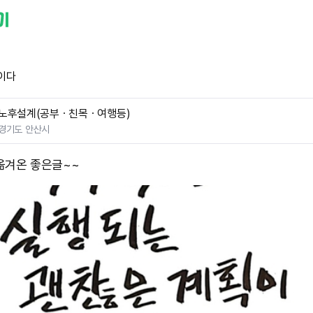
이다
노후설계(공부ㆍ친목ㆍ여행등)
경기도 안산시
옮겨온 좋은글~~