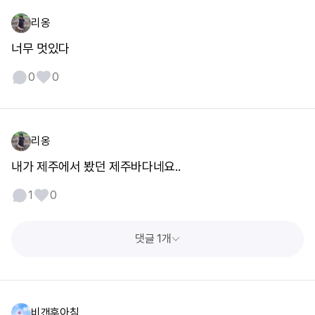
리옹
너무 멋있다
0
0
리옹
내가 제주에서 봤던 제주바다네요..
1
0
댓글 1개
비갠후아침