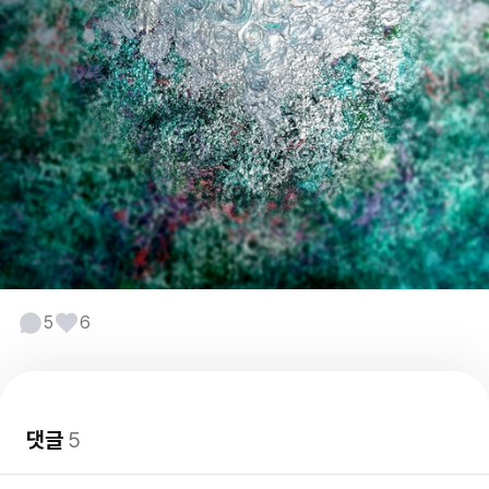
5
6
댓글
5