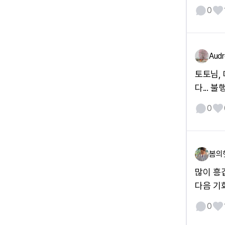
0
Audr
토토님,
다...
0
봄의
많이 흥
다음 기
0