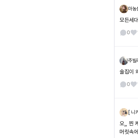
마농
모든세대
0
주빌
술집이 
0
[ 니키
오,, 찐
머릿속에