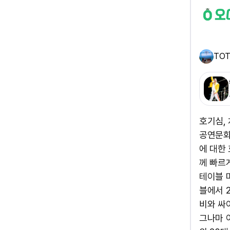
TO
호기심,
공연문화
에 대한
께 빠르
테이블 
블에서 
비와 싸
그나마 