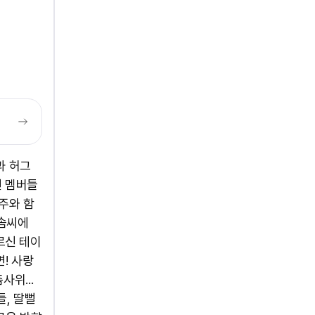
과 허그
신 멤버들
주와 함
타솜씨에
르신 테이
! 사랑
위...
들, 딸뻘