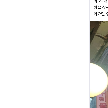
의 20대
성을 찾은
화요일 