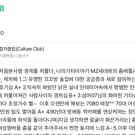
TO
컬처클럽(Culture Club)
서울특별시 용산구
 처음본사람 경계를 허물다, 나의기타이야기 MZ세대와의 춤배틀
, 락카페 1.그 유명한 꼬꼬방 술집에 대한 궁금증과 새로 참여하
 호기심 A+ 2.익숙히 봐왔던 낡은 실내 인테리어속에서 평범한 안
게 허물어져간 사람사이의 경계심 B+ 3.섬머07님의 화려한 기
마다 초청가수 삘~ 이후 오랜만에 해보는 7080 떼창^^ 70대 어
2만원 팁도 벌어옴 A+ 4.90년대 방배동 락카페를 연상케하는 장면
이곡들에 좌석들 돌아다니며(지금 생각하면 얼굴이 화끈거리는) 춤사
여성멤버들 춤을 같이 추어주셔서 찐한 동지애 느낌 A- 5.이후 아