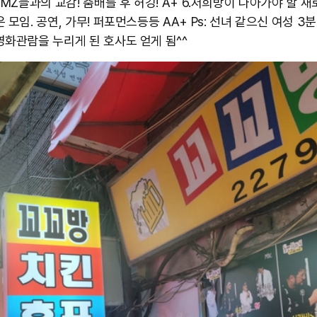
 MZ들과의 교감! 춤배틀 후 허깅! A+ 6.저희방이 나아가야 할 
 모임. 공연, 가무! 퍼포먼스등등 AA+ Ps: 선녀 같으신 여성 3
영화관람을 누리게 된 호사도 얻게 됨^^