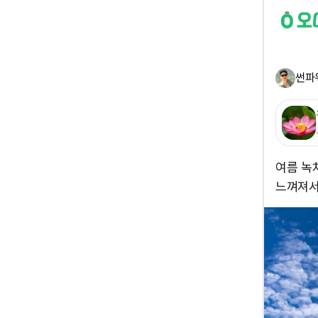
썬파
여름 녹
느껴져서